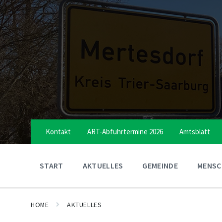
Skip
Skip
Skip
to
to
to
content
main
footer
navigation
Kontakt
ART-Abfuhrtermine 2026
Amtsblatt
START
AKTUELLES
GEMEINDE
MENSCH
HOME
AKTUELLES