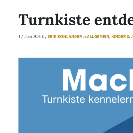
Turnkiste entd
12. Juni 2026
by
ERIK BOHLANDER
in
ALLGEMEIN
,
KINDER & 