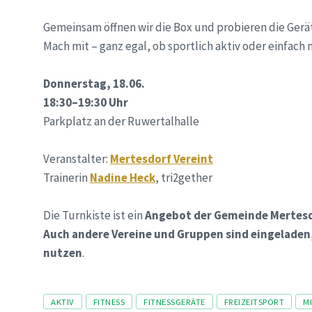
Gemeinsam öffnen wir die Box und probieren die Gerä
Mach mit – ganz egal, ob sportlich aktiv oder einfach 
Donnerstag, 18.06.
18:30–19:30 Uhr
Parkplatz an der Ruwertalhalle
Veranstalter:
Mertesdorf Vereint
Trainerin
Nadine Heck
, tri2gether
Die Turnkiste ist ein
Angebot der Gemeinde Mertes
Auch andere Vereine und Gruppen sind eingeladen,
nutzen
.
Tags
AKTIV
FITNESS
FITNESSGERÄTE
FREIZEITSPORT
M