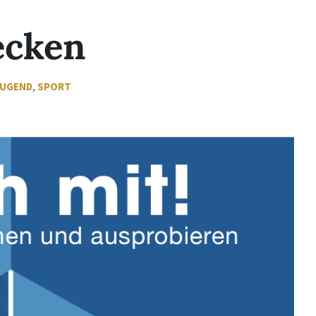
ecken
JUGEND
,
SPORT