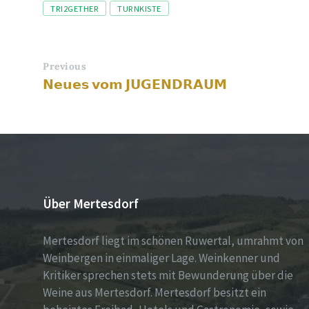
TRI2GETHER
TURNKISTE
Previous
𝗡𝗲𝘂𝗲𝘀 𝘃𝗼𝗺 𝗝𝗨𝗚𝗘𝗡𝗗𝗥𝗔𝗨𝗠
Über Mertesdorf
Mertesdorf liegt im schönen Ruwertal, umrahmt von
Weinbergen in einmaliger Lage. Weinkenner und
Kritiker sprechen stets mit Bewunderung über die
Weine aus Mertesdorf. Mertesdorf besitzt ein