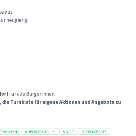
te aus.
nur neugierig.
dorf
für alle Bürger:innen.
 die Turnkiste für eigene Aktionen und Angebote zu
ITMACHEN
RUWERTALHALLE
SPORT
SPORTGERÄTE