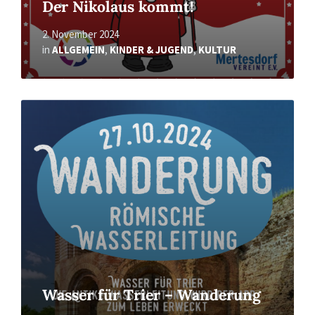
Der Nikolaus kommt!
2. November 2024
in
ALLGEMEIN
,
KINDER & JUGEND
,
KULTUR
Read
More
Wasser für Trier – Wanderung