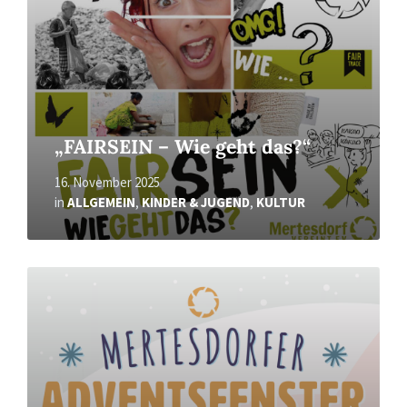
„FAIRSEIN – Wie geht das?“
16. November 2025
in
ALLGEMEIN
,
KINDER & JUGEND
,
KULTUR
Read
More