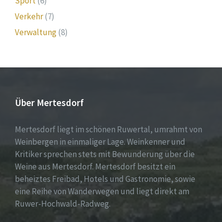
Sport
(6)
Verkehr
(7)
Verwaltung
(8)
Über Mertesdorf
Mertesdorf liegt im schönen Ruwertal, umrahmt von
Weinbergen in einmaliger Lage. Weinkenner und
Kritiker sprechen stets mit Bewunderung über die
Weine aus Mertesdorf. Mertesdorf besitzt ein
beheiztes Freibad, Hotels und Gastronomie, sowie
eine Reihe von Wanderwegen und liegt direkt am
Ruwer-Hochwald-Radweg.