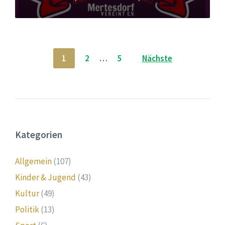
Seitennummerierung
1
2
…
5
Nächste
der
Beiträge
Kategorien
Allgemein
(107)
Kinder & Jugend
(43)
Kultur
(49)
Politik
(13)