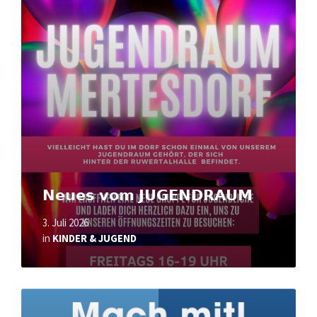
Read
More
𝗡𝗲𝘂𝗲𝘀 𝘃𝗼𝗺 𝗝𝗨𝗚𝗘𝗡𝗗𝗥𝗔𝗨𝗠
3. Juli 2026
in
KINDER & JUGEND
Read
More