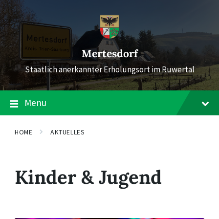
Skip
Skip
Skip
to
to
to
content
main
footer
navigation
Mertesdorf
Staatlich anerkannter Erholungsort im Ruwertal
Menu
HOME
AKTUELLES
Kinder & Jugend