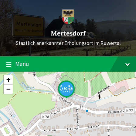
Skip
Skip
Skip
to
to
to
content
main
footer
navigation
Mertesdorf
Staatlich anerkannter Erholungsort im Ruwertal
Menu
+
−