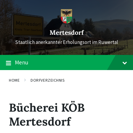
Skip
Skip
Skip
to
to
to
content
main
footer
navigation
Mertesdorf
Staatlich anerkannter Erholungsort im Ruwertal
Menu
HOME
DORFVERZEICHNIS
Bücherei KÖB
Mertesdorf