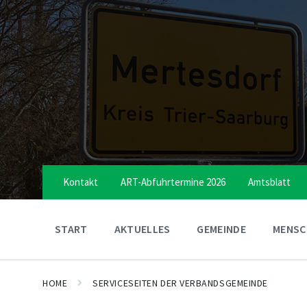
Skip
Skip
Skip
to
to
to
content
main
footer
navigation
Kontakt
ART-Abfuhrtermine 2026
Amtsblatt
START
AKTUELLES
GEMEINDE
MENSCH
HOME
SERVICESEITEN DER VERBANDSGEMEINDE