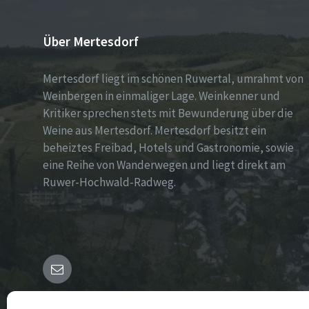
Über Mertesdorf
Mertesdorf liegt im schönen Ruwertal, umrahmt von
Weinbergen in einmaliger Lage. Weinkenner und
Kritiker sprechen stets mit Bewunderung über die
Weine aus Mertesdorf. Mertesdorf besitzt ein
beheiztes Freibad, Hotels und Gastronomie, sowie
eine Reihe von Wanderwegen und liegt direkt am
Ruwer-Hochwald-Radweg.
E-
Mail