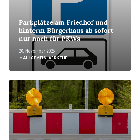
Parkplätze am Friedhof und
hinterm Bürgerhaus ab sofort
nur noch für PKWs
20. November 2025
in
ALLGEMEIN
,
VERKEHR
Read
More