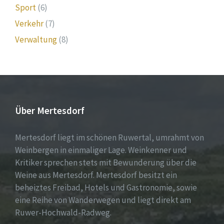
Sport
(6)
Verkehr
(7)
Verwaltung
(8)
Über Mertesdorf
Mertesdorf liegt im schönen Ruwertal, umrahmt von
Weinbergen in einmaliger Lage. Weinkenner und
Kritiker sprechen stets mit Bewunderung über die
Weine aus Mertesdorf. Mertesdorf besitzt ein
beheiztes Freibad, Hotels und Gastronomie, sowie
eine Reihe von Wanderwegen und liegt direkt am
Ruwer-Hochwald-Radweg.