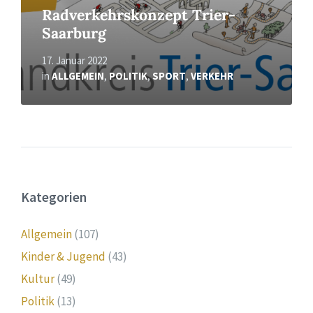
Radverkehrskonzept Trier-
Saarburg
17. Januar 2022
in
ALLGEMEIN
,
POLITIK
,
SPORT
,
VERKEHR
Kategorien
Allgemein
(107)
Kinder & Jugend
(43)
Kultur
(49)
Politik
(13)