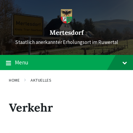
Skip
Skip
Skip
to
to
to
content
main
footer
navigation
Mertesdorf
Staatlich anerkannter Erholungsort im Ruwertal
Menu
HOME
AKTUELLES
Verkehr