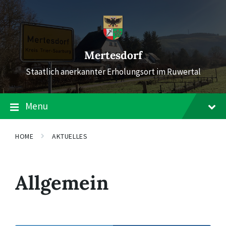
Skip
Skip
Skip
to
to
to
content
main
footer
navigation
Mertesdorf
Staatlich anerkannter Erholungsort im Ruwertal
Menu
HOME
AKTUELLES
Allgemein