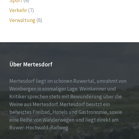
Sport
(6)
Verkehr
(7)
Verwaltung
(8)
Über Mertesdorf
Mertesdorf liegt im schönen Ruwertal, umrahmt von
Weinbergen in einmaliger Lage. Weinkenner und
Kritiker sprechen stets mit Bewunderung über die
Weine aus Mertesdorf. Mertesdorf besitzt ein
beheiztes Freibad, Hotels und Gastronomie, sowie
eine Reihe von Wanderwegen und liegt direkt am
Ruwer-Hochwald-Radweg.