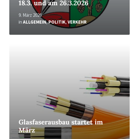
18.3. und am 26.3.2026
9. März 2026
in
ALLGEMEIN
,
POLITIK
,
VERKEHR
Read
More
Glasfaserausbau startet im
März