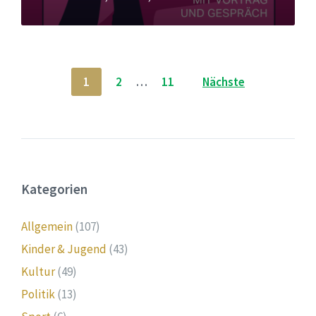
Seitennummerierung
1
2
…
11
Nächste
der
Beiträge
Kategorien
Allgemein
(107)
Kinder & Jugend
(43)
Kultur
(49)
Politik
(13)