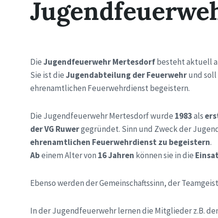
Jugendfeuerwe
Die
Jugendfeuerwehr Mertesdorf
besteht aktuell 
Sie ist die
Jugendabteilung der Feuerwehr
und soll
ehrenamtlichen Feuerwehrdienst begeistern.
Die Jugendfeuerwehr Mertesdorf wurde
1983
als
ers
der VG Ruwer
gegründet. Sinn und Zweck der Jugend
ehrenamtlichen Feuerwehrdienst zu begeistern
.
Ab
einem Alter von
16 Jahren
können sie in die
Einsa
Ebenso werden der Gemeinschaftssinn, der Teamgeist
In der Jugendfeuerwehr lernen die Mitglieder z.B. de