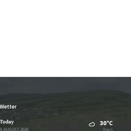
Wetter
Today
30°C
9. AUGUST 2026
0 m/s