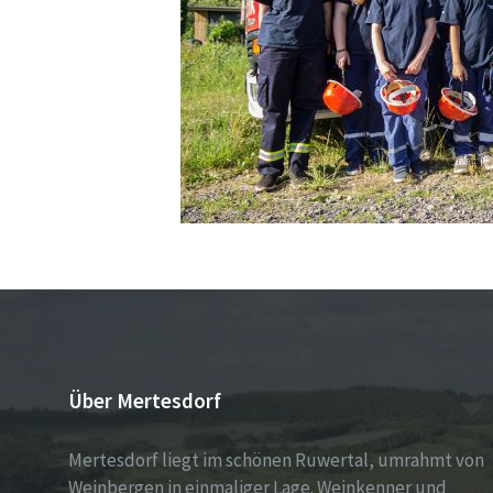
Über Mertesdorf
Mertesdorf liegt im schönen Ruwertal, umrahmt von
Weinbergen in einmaliger Lage. Weinkenner und