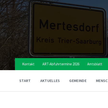
Skip
Skip
Skip
to
to
to
content
main
footer
navigation
Kontakt
ART-Abfuhrtermine 2026
Amtsblatt
START
AKTUELLES
GEMEINDE
MENSCH