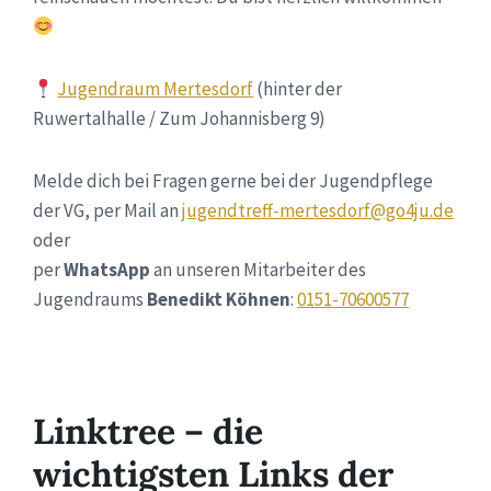
Jugendraum Mertesdorf
(hinter der
Ruwertalhalle / Zum Johannisberg 9)
Melde dich bei Fragen gerne bei der Jugendpflege
der VG, per Mail an
jugendtreff-mertesdorf@go4ju.de
oder
per
WhatsApp
an unseren Mitarbeiter des
Jugendraums
Benedikt Köhnen
:
0151-70600577
Linktree – die
wichtigsten Links der