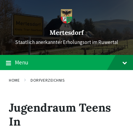
Skip
Skip
Skip
to
to
to
content
main
footer
navigation
Mertesdorf
Staatlich anerkannter Erholungsort im Ruwertal
Menu
HOME
DORFVERZEICHNIS
Jugendraum Teens
In