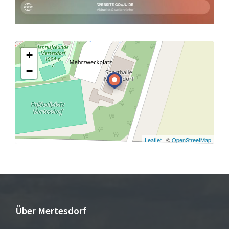
+
−
Leaflet
| ©
OpenStreetMap
Über Mertesdorf