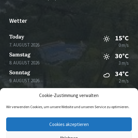
Wetter
Today
15°C
7. AUGUST 2026
0 m/s
Samstag
30°C
8. AUGUST 2026
3 m/s
Sonntag
34°C
9. AUGUST 2026
2 m/s
Montag
36°C
Cookie-Zustimmung verwalten
10. AUGUST 2026
3 m/s
Wir verwenden Cookies, um unsere Website und unseren Service zu optimieren.
E-
Cookies akzeptieren
Mail