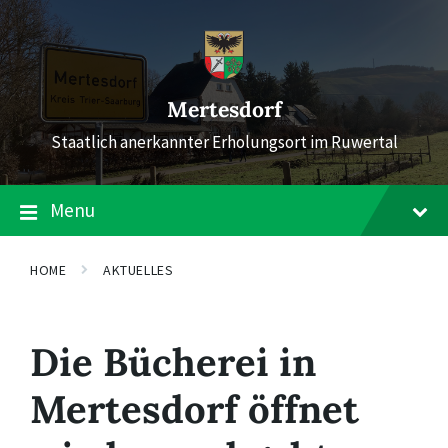
Skip
Skip
Skip
to
to
to
content
main
footer
navigation
Mertesdorf
Staatlich anerkannter Erholungsort im Ruwertal
Menu
HOME
AKTUELLES
Die Bücherei in
Mertesdorf öffnet