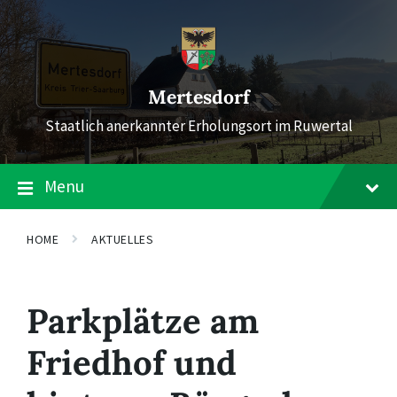
Skip
Skip
Skip
to
to
to
content
main
footer
navigation
Mertesdorf
Staatlich anerkannter Erholungsort im Ruwertal
Menu
HOME
AKTUELLES
Parkplätze am
Friedhof und