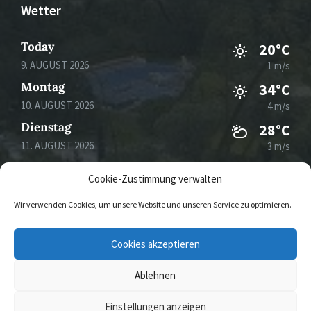
Wetter
Today
20°C
9. AUGUST 2026
1 m/s
Montag
34°C
10. AUGUST 2026
4 m/s
Dienstag
28°C
11. AUGUST 2026
3 m/s
Mittwoch
31°C
Cookie-Zustimmung verwalten
12. AUGUST 2026
3 m/s
Wir verwenden Cookies, um unsere Website und unseren Service zu optimieren.
E-
Cookies akzeptieren
Mail
Ablehnen
© 2026 Gemeinde Mertesdorf
Einstellungen anzeigen