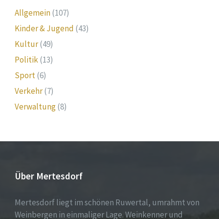
Allgemein
(107)
Kinder & Jugend
(43)
Kultur
(49)
Politik
(13)
Sport
(6)
Verkehr
(7)
Verwaltung
(8)
Über Mertesdorf
Mertesdorf liegt im schönen Ruwertal, umrahmt von
Weinbergen in einmaliger Lage. Weinkenner und