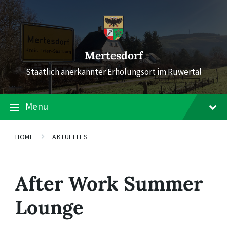
Skip
Skip
Skip
to
to
to
content
main
footer
navigation
Mertesdorf
Staatlich anerkannter Erholungsort im Ruwertal
Menu
HOME
AKTUELLES
After Work Summer
Lounge