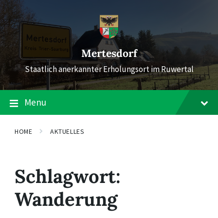
Skip
Skip
Skip
to
to
to
content
main
footer
navigation
Mertesdorf
Staatlich anerkannter Erholungsort im Ruwertal
Menu
HOME
AKTUELLES
Schlagwort:
Wanderung