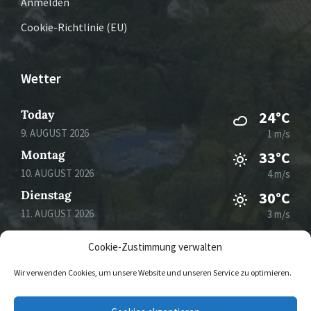
Anmelden
Cookie-Richtlinie (EU)
Wetter
Today
24°C
9. AUGUST 2026
1 m/s
Montag
33°C
10. AUGUST 2026
4 m/s
Dienstag
30°C
11. AUGUST 2026
3 m/s
Mittwoch
32°C
Cookie-Zustimmung verwalten
12. AUGUST 2026
4 m/s
Wir verwenden Cookies, um unsere Website und unseren Service zu optimieren.
E-