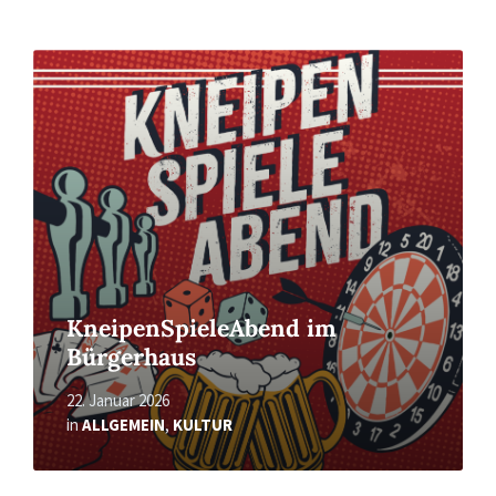
Read
More
KneipenSpieleAbend im
Bürgerhaus
22. Januar 2026
in
ALLGEMEIN
,
KULTUR