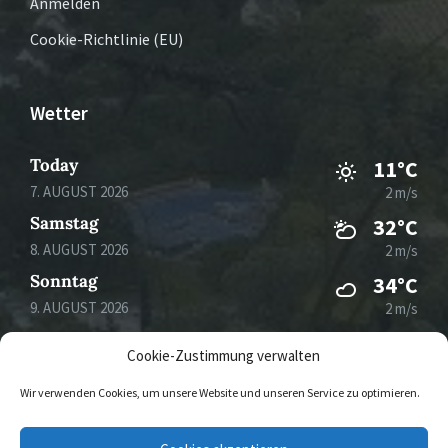
Anmelden
Cookie-Richtlinie (EU)
Wetter
Today
11°C
7. AUGUST 2026
2 m/s
Samstag
32°C
8. AUGUST 2026
2 m/s
Sonntag
34°C
9. AUGUST 2026
2 m/s
Montag
35°C
Cookie-Zustimmung verwalten
10. AUGUST 2026
1 m/s
Wir verwenden Cookies, um unsere Website und unseren Service zu optimieren.
E-