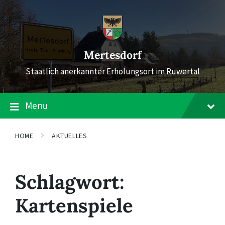
Skip
Skip
Skip
to
to
to
content
main
footer
navigation
Mertesdorf
Staatlich anerkannter Erholungsort im Ruwertal
Menu
HOME
AKTUELLES
Schlagwort:
Kartenspiele