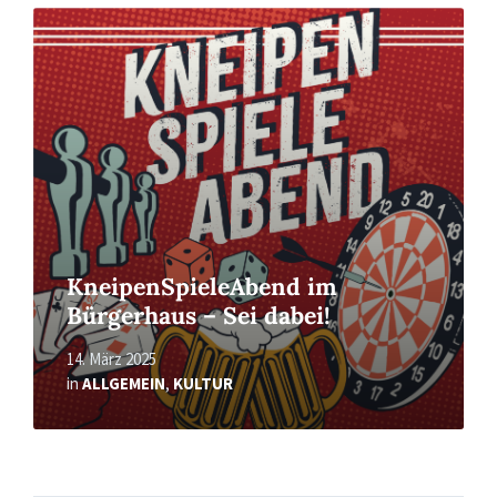
Read
More
KneipenSpieleAbend im
Bürgerhaus – Sei dabei!
14. März 2025
in
ALLGEMEIN
,
KULTUR