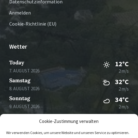
Datenschutzinformation
Anmelden
Cookie-Richtlinie (EU)
Wetter
Today
12°C
7. AUGUST 2026
2 m/s
Samstag
32°C
8. AUGUST 2026
2 m/s
Sonntag
34°C
9. AUGUST 2026
2 m/s
Montag
35°C
Cookie-Zustimmung verwalten
10. AUGUST 2026
1 m/s
Wir verwenden Cookies, um unsere Website und unseren Service zu optimieren.