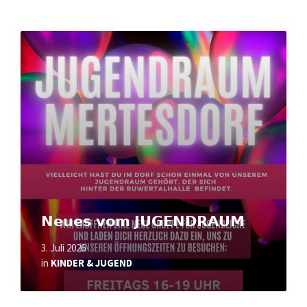
Read
More
𝗡𝗲𝘂𝗲𝘀 𝘃𝗼𝗺 𝗝𝗨𝗚𝗘𝗡𝗗𝗥𝗔𝗨𝗠
3. Juli 2026
in
KINDER & JUGEND