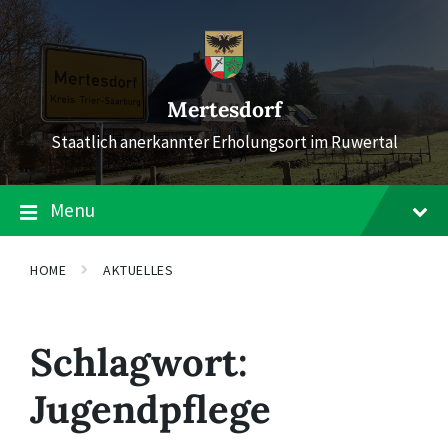
Skip
Skip
Skip
to
to
to
content
main
footer
navigation
Mertesdorf
Staatlich anerkannter Erholungsort im Ruwertal
Menu
HOME
AKTUELLES
Schlagwort:
Jugendpflege