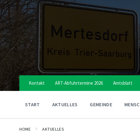
Skip
Skip
Skip
to
to
to
content
main
footer
navigation
Kontakt
ART-Abfuhrtermine 2026
Amtsblatt
START
AKTUELLES
GEMEINDE
MENSCH
HOME
AKTUELLES