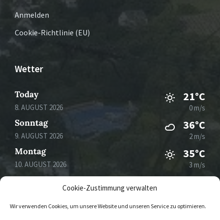
Anmelden
Cookie-Richtlinie (EU)
Wetter
Today
21°C
8. AUGUST 2026
0 m/s
Sonntag
36°C
9. AUGUST 2026
2 m/s
Montag
35°C
10. AUGUST 2026
3 m/s
Dienstag
29°C
Cookie-Zustimmung verwalten
11. AUGUST 2026
3 m/s
Wir verwenden Cookies, um unsere Website und unseren Service zu optimieren.