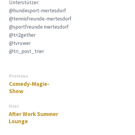
Unterstützer:
@hundesport
-mertesdorf
@tennisfreunde
-mertesdorf
@sportfreunde
mertesdorf
@tri2gether
@tvruwer
@tri_post_trier
Previous
Comedy-Magie-
Show
Next
After Work Summer
Lounge