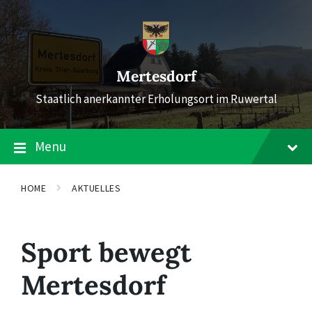
Skip
Skip
Skip
to
to
to
content
main
footer
navigation
Mertesdorf
Staatlich anerkannter Erholungsort im Ruwertal
Menu
HOME
AKTUELLES
Sport bewegt
Mertesdorf