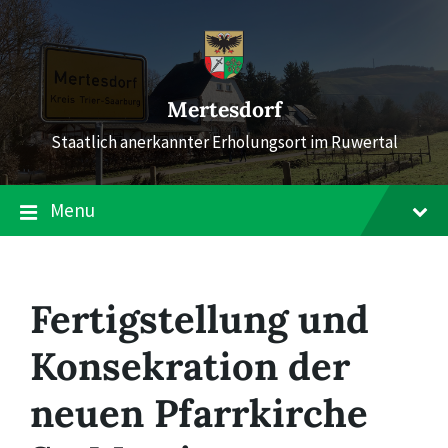
Skip
Skip
Skip
to
to
to
content
main
footer
navigation
Mertesdorf
Staatlich anerkannter Erholungsort im Ruwertal
Menu
Fertigstellung und
Konsekration der
neuen Pfarrkirche