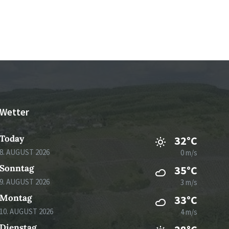
Wetter
Today
32°C
8. AUGUST 2026
0 m/s
Sonntag
35°C
9. AUGUST 2026
3 m/s
Montag
33°C
10. AUGUST 2026
4 m/s
Dienstag