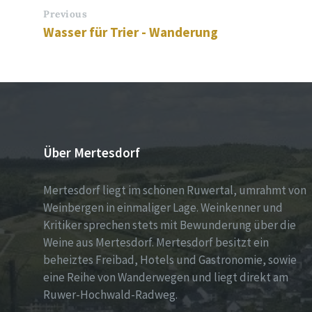
Previous
Wasser für Trier - Wanderung
Über Mertesdorf
Mertesdorf liegt im schönen Ruwertal, umrahmt von
Weinbergen in einmaliger Lage. Weinkenner und
Kritiker sprechen stets mit Bewunderung über die
Weine aus Mertesdorf. Mertesdorf besitzt ein
beheiztes Freibad, Hotels und Gastronomie, sowie
eine Reihe von Wanderwegen und liegt direkt am
Ruwer-Hochwald-Radweg.