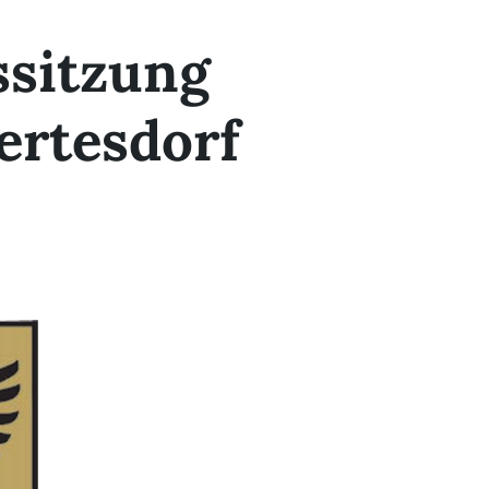
ssitzung
rtesdorf