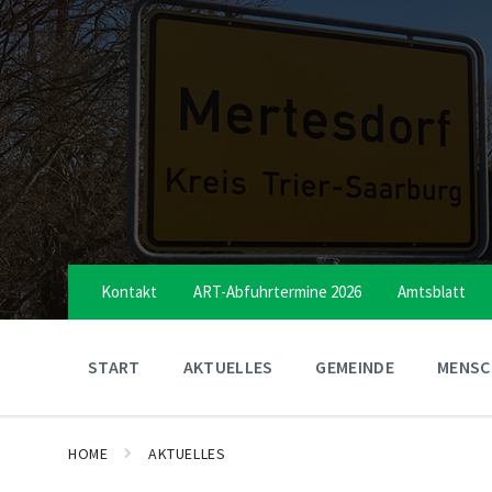
Skip
Skip
Skip
to
to
to
content
main
footer
navigation
Kontakt
ART-Abfuhrtermine 2026
Amtsblatt
START
AKTUELLES
GEMEINDE
MENSCH
HOME
AKTUELLES