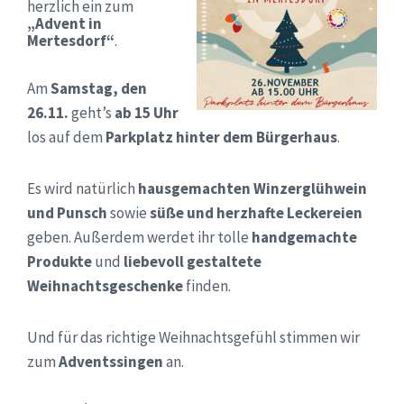
herzlich ein zum
„Advent in
Mertesdorf“
.
Am
Samstag, den
26.11.
geht’s
ab 15 Uhr
los auf dem
Parkplatz hinter dem Bürgerhaus
.
Es wird natürlich
hausgemachten Winzerglühwein
und Punsch
sowie
süße und herzhafte Leckereien
geben. Außerdem werdet ihr tolle
handgemachte
Produkte
und
liebevoll gestaltete
Weihnachtsgeschenke
finden.
Und für das richtige Weihnachtsgefühl stimmen wir
zum
Adventssingen
an.