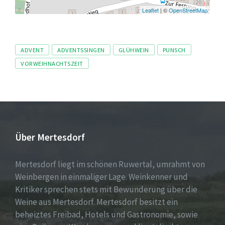
Leaflet
| ©
OpenStreetMap
Tags
ADVENT
ADVENTSSINGEN
GLÜHWEIN
PUNSCH
VORWEIHNACHTSZEIT
Über Mertesdorf
Mertesdorf liegt im schönen Ruwertal, umrahmt von
Weinbergen in einmaliger Lage. Weinkenner und
Kritiker sprechen stets mit Bewunderung über die
Weine aus Mertesdorf. Mertesdorf besitzt ein
beheiztes Freibad, Hotels und Gastronomie, sowie