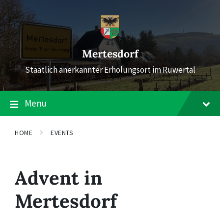
Skip
Skip
Skip
to
to
to
content
main
footer
navigation
Mertesdorf
Staatlich anerkannter Erholungsort im Ruwertal
Menu
HOME
EVENTS
Advent in
Mertesdorf