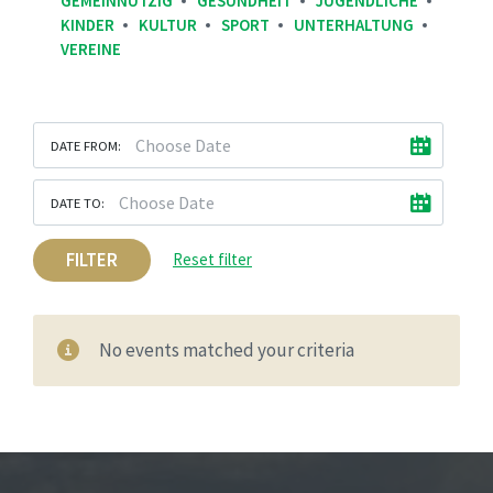
GEMEINNÜTZIG
GESUNDHEIT
JUGENDLICHE
KINDER
KULTUR
SPORT
UNTERHALTUNG
VEREINE
DATE FROM:
DATE TO:
FILTER
Reset filter
No events matched your criteria