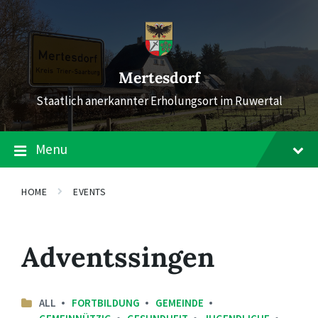
Skip
Skip
Skip
to
to
to
content
main
footer
navigation
Mertesdorf
Staatlich anerkannter Erholungsort im Ruwertal
Menu
HOME
EVENTS
Adventssingen
ALL
FORTBILDUNG
GEMEINDE