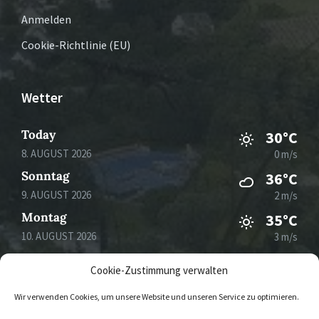
Anmelden
Cookie-Richtlinie (EU)
Wetter
Today
30°C
8. AUGUST 2026
0 m/s
Sonntag
36°C
9. AUGUST 2026
2 m/s
Montag
35°C
10. AUGUST 2026
3 m/s
Dienstag
29°C
Cookie-Zustimmung verwalten
11. AUGUST 2026
3 m/s
Wir verwenden Cookies, um unsere Website und unseren Service zu optimieren.