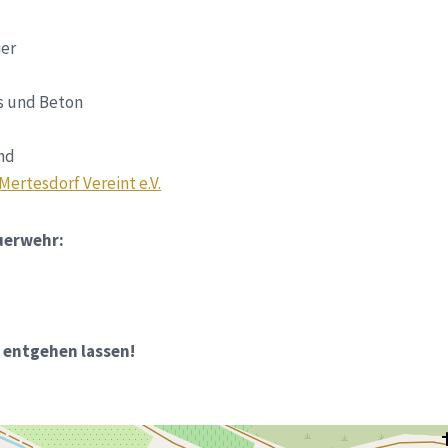
ier
s und Beton
nd
Mertesdorf Vereint e.V.
euerwehr:
t entgehen lassen!