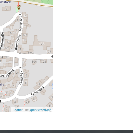
Leaflet
| ©
OpenStreetMap