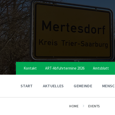
Skip
Skip
Skip
to
to
to
content
main
footer
navigation
Kontakt
ART-Abfuhrtermine 2026
Amtsblatt
START
AKTUELLES
GEMEINDE
MENSCH
HOME
EVENTS