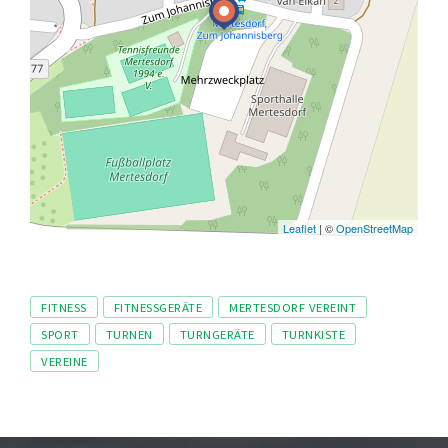
Leaflet
| ©
OpenStreetMap
Tags
FITNESS
FITNESSGERÄTE
MERTESDORF VEREINT
SPORT
TURNEN
TURNGERÄTE
TURNKISTE
VEREINE