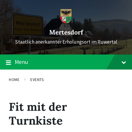
Skip
Skip
Skip
to
to
to
content
main
footer
navigation
Mertesdorf
Staatlich anerkannter Erholungsort im Ruwertal
Menu
HOME
EVENTS
Fit mit der
Turnkiste