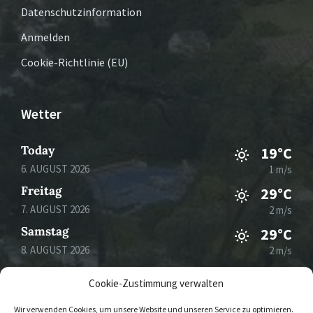
Datenschutzinformation
Anmelden
Cookie-Richtlinie (EU)
Wetter
Today
19°C
6. AUGUST 2026
1 m/s
Freitag
29°C
7. AUGUST 2026
2 m/s
Samstag
29°C
8. AUGUST 2026
2 m/s
Sonntag
32°C
Cookie-Zustimmung verwalten
9. AUGUST 2026
2 m/s
Wir verwenden Cookies, um unsere Website und unseren Service zu optimieren.