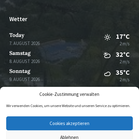
Wetter
Today
17°C
7. AUGUST 2026
2 m/s
Samstag
32°C
8. AUGUST 2026
2 m/s
Sonntag
35°C
9. AUGUST 2026
2 m/s
Montag
34°C
Cookie-Zustimmung verwalten
10. AUGUST 2026
3 m/s
Wir verwenden Cookies, um unsere Website und unseren Service zu optimieren.
E-
Cookies akzeptieren
Mail
Ablehnen