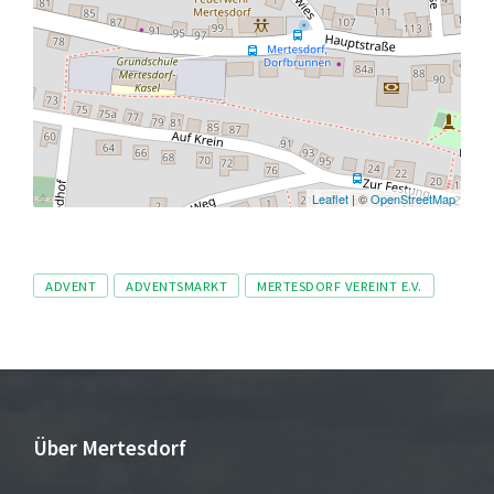
Leaflet
| ©
OpenStreetMap
Tags
ADVENT
ADVENTSMARKT
MERTESDORF VEREINT E.V.
Über Mertesdorf