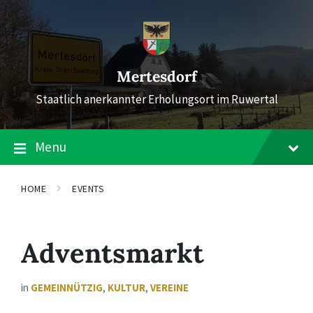
Skip
Skip
Skip
to
to
to
content
main
footer
navigation
Mertesdorf
Staatlich anerkannter Erholungsort im Ruwertal
Menu
HOME
EVENTS
Adventsmarkt
in
GEMEINNÜTZIG
,
KULTUR
,
VEREINE