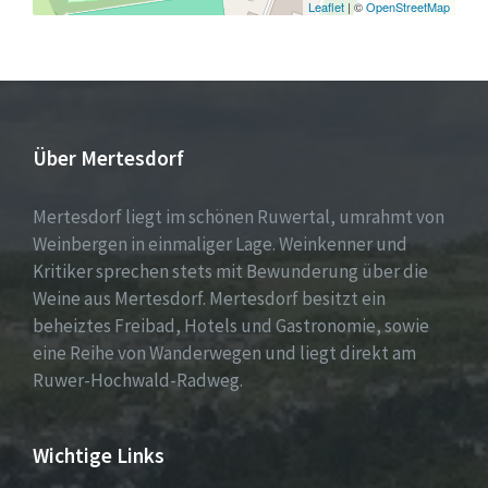
Leaflet
| ©
OpenStreetMap
Über Mertesdorf
Mertesdorf liegt im schönen Ruwertal, umrahmt von
Weinbergen in einmaliger Lage. Weinkenner und
Kritiker sprechen stets mit Bewunderung über die
Weine aus Mertesdorf. Mertesdorf besitzt ein
beheiztes Freibad, Hotels und Gastronomie, sowie
eine Reihe von Wanderwegen und liegt direkt am
Ruwer-Hochwald-Radweg.
Wichtige Links