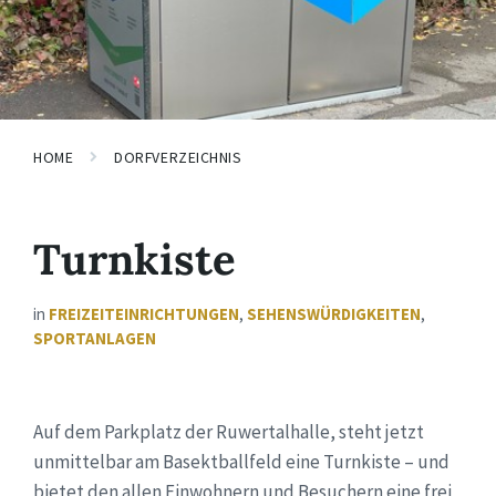
HOME
DORFVERZEICHNIS
Turnkiste
in
FREIZEITEINRICHTUNGEN
,
SEHENSWÜRDIGKEITEN
,
SPORTANLAGEN
Auf dem Parkplatz der Ruwertalhalle, steht jetzt
unmittelbar am Basektballfeld eine Turnkiste – und
bietet den allen Einwohnern und Besuchern eine frei