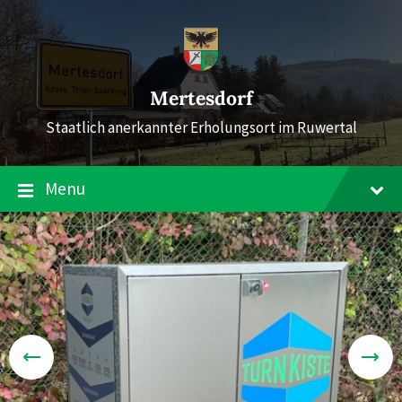
Skip
Skip
Skip
to
to
to
content
main
footer
navigation
Mertesdorf
Staatlich anerkannter Erholungsort im Ruwertal
Menu