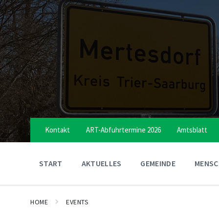
Skip
Skip
Skip
to
to
to
content
main
footer
navigation
Kontakt
ART-Abfuhrtermine 2026
Amtsblatt
START
AKTUELLES
GEMEINDE
MENSCH
HOME
EVENTS