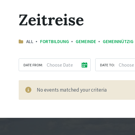
Zeitreise
ALL
FORTBILDUNG
GEMEINDE
GEMEINNÜTZIG
DATE FROM:
DATE TO:
No events matched your criteria