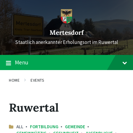
Skip
Skip
Skip
to
to
to
content
main
footer
navigation
Mertesdorf
Staatlich anerkannter Erholungsort im Ruwertal
Menu
HOME
EVENTS
Ruwertal
ALL
FORTBILDUNG
GEMEINDE