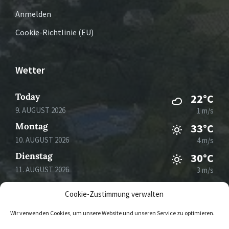
Anmelden
Cookie-Richtlinie (EU)
Wetter
Today
22°C
9. AUGUST 2026
1 m/s
Montag
33°C
10. AUGUST 2026
4 m/s
Dienstag
30°C
11. AUGUST 2026
3 m/s
Mittwoch
32°C
Cookie-Zustimmung verwalten
12. AUGUST 2026
4 m/s
Wir verwenden Cookies, um unsere Website und unseren Service zu optimieren.