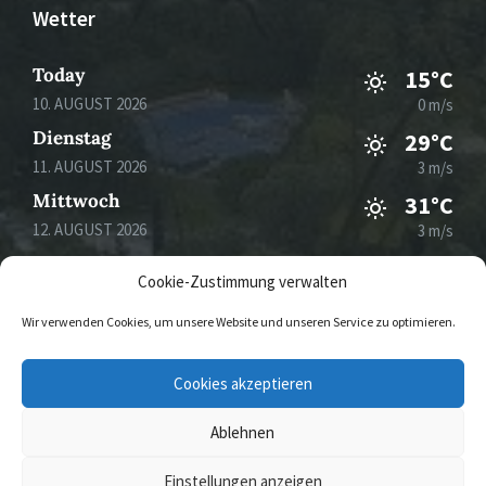
Wetter
Today
15°C
10. AUGUST 2026
0 m/s
Dienstag
29°C
11. AUGUST 2026
3 m/s
Mittwoch
31°C
12. AUGUST 2026
3 m/s
Donnerstag
33°C
Cookie-Zustimmung verwalten
13. AUGUST 2026
4 m/s
Wir verwenden Cookies, um unsere Website und unseren Service zu optimieren.
E-
Cookies akzeptieren
Mail
Ablehnen
© 2026 Gemeinde Mertesdorf
Einstellungen anzeigen