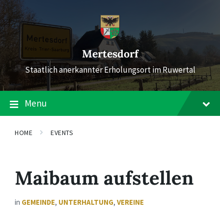
Skip
Skip
Skip
to
to
to
content
main
footer
navigation
Mertesdorf
Staatlich anerkannter Erholungsort im Ruwertal
Menu
HOME
EVENTS
Maibaum aufstellen
in
GEMEINDE
,
UNTERHALTUNG
,
VEREINE