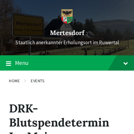
Skip
Skip
Skip
to
to
to
content
main
footer
navigation
Mertesdorf
Staatlich anerkannter Erholungsort im Ruwertal
Menu
HOME
EVENTS
DRK-
Blutspendetermin