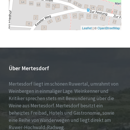
Leaflet
| ©
OpenStreetMap
Über Mertesdorf
Mertesdorf liegt im schönen Ruwertal, umrahmt von
Weinbergen in einmaliger Lage. Weinkenner und
Kritiker sprechen stets mit Bewunderung über die
Weine aus Mertesdorf. Mertesdorf besitzt ein
beheiztes Freibad, Hotels und Gastronomie, sowie
eine Reihe von Wanderwegen und liegt direkt am
Ruwer-Hochwald-Radweg.