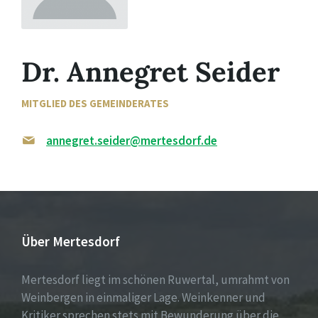
Dr. Annegret Seider
MITGLIED DES GEMEINDERATES
annegret.seider@mertesdorf.de
Über Mertesdorf
Mertesdorf liegt im schönen Ruwertal, umrahmt von
Weinbergen in einmaliger Lage. Weinkenner und
Kritiker sprechen stets mit Bewunderung über die