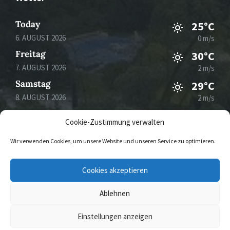
Today
25°C
6. AUGUST 2026
0 m/s
Freitag
30°C
7. AUGUST 2026
2 m/s
Samstag
29°C
8. AUGUST 2026
2 m/s
Sonntag
33°C
Cookie-Zustimmung verwalten
9. AUGUST 2026
2 m/s
Wir verwenden Cookies, um unsere Website und unseren Service zu optimieren.
E-
Cookies akzeptieren
Mail
Ablehnen
© 2026 Gemeinde Mertesdorf
Einstellungen anzeigen