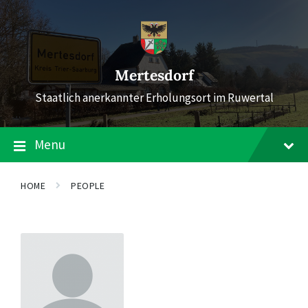
Skip
Skip
Skip
to
to
to
content
main
footer
navigation
Mertesdorf
Staatlich anerkannter Erholungsort im Ruwertal
Menu
HOME
PEOPLE