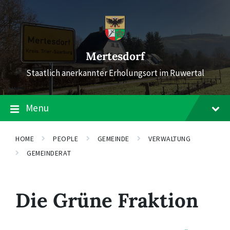
Skip
Skip
Skip
to
to
to
content
main
footer
navigation
Mertesdorf
Staatlich anerkannter Erholungsort im Ruwertal
Menu
HOME
PEOPLE
GEMEINDE
VERWALTUNG
GEMEINDERAT
Die Grüne Fraktion