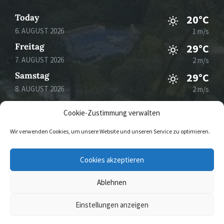
Today
20°C
6. AUGUST 2026
1 m/s
Freitag
29°C
7. AUGUST 2026
2 m/s
Samstag
29°C
8. AUGUST 2026
2 m/s
Sonntag
33°C
Cookie-Zustimmung verwalten
9. AUGUST 2026
2 m/s
Wir verwenden Cookies, um unsere Website und unseren Service zu optimieren.
E-
Cookies akzeptieren
Mail
Ablehnen
© 2026 Gemeinde Mertesdorf
Einstellungen anzeigen