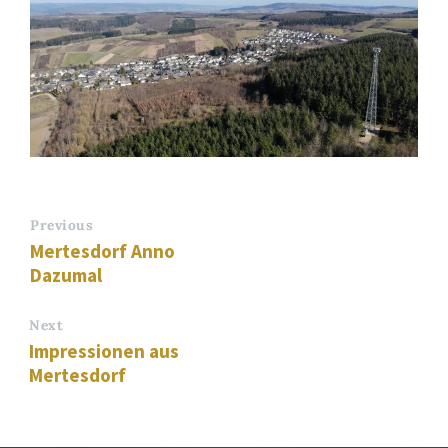
Previous
Mertesdorf Anno
Dazumal
Next
Impressionen aus
Mertesdorf