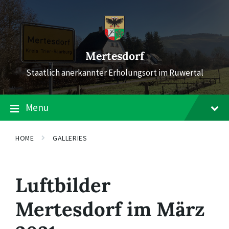
Skip
Skip
Skip
to
to
to
content
main
footer
navigation
Mertesdorf
Staatlich anerkannter Erholungsort im Ruwertal
Menu
HOME
GALLERIES
Luftbilder
Mertesdorf im März