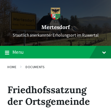
Skip
Skip
Skip
to
to
to
content
main
footer
navigation
Mertesdorf
Staatlich anerkannter Erholungsort im Ruwertal
Menu
HOME
DOCUMENTS
Friedhofssatzung
der Ortsgemeinde