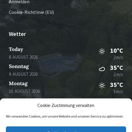
Anmelden
Cookie-Richtlinie (EU)
Wetter
Today
10°C
8. AUGUST 2026
2 m/s
Sonntag
35°C
9. AUGUST 2026
2 m/s
Montag
35°C
10. AUGUST 2026
3 m/s
Dienstag
28°C
Cookie-Zustimmung verwalten
11. AUGUST 2026
4 m/s
Wir verwenden Cookies, um unsere Website und unseren Service zu optimieren.
E-