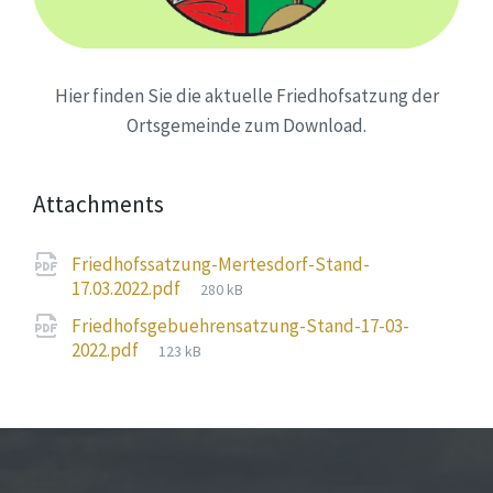
Hier finden Sie die aktuelle Friedhofsatzung der
Ortsgemeinde zum Download.
Attachments
Friedhofssatzung-Mertesdorf-Stand-
File
17.03.2022.pdf
280 kB
size:
Friedhofsgebuehrensatzung-Stand-17-03-
File
2022.pdf
123 kB
size: